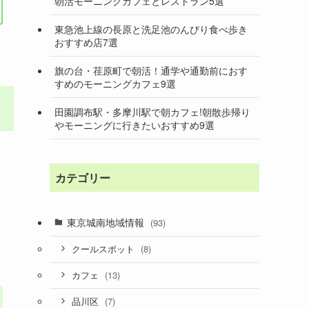
朝活モーニングカフェとレストラン5選
東急池上線の長原と洗足池のんびり食べ歩き
おすすめ店7選
旗の台・荏原町で朝活！通学や通勤前におす
すめのモーニングカフェ9選
田園調布駅・多摩川駅で朝カフェ!朝散歩帰り
やモーニングに行きたいおすすめ9選
カテゴリー
東京城南地域情報
(93)
(8)
クールスポット
(13)
カフェ
(7)
品川区