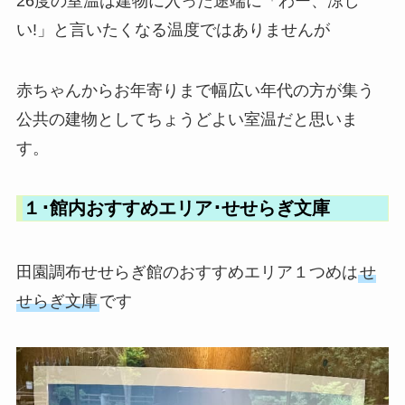
26度の室温は建物に入った途端に「わー、涼し
い!」と言いたくなる温度ではありませんが
赤ちゃんからお年寄りまで幅広い年代の方が集う
公共の建物としてちょうどよい室温だと思いま
す。
１･館内おすすめエリア･せせらぎ文庫
田園調布せせらぎ館のおすすめエリア１つめは
せ
せらぎ文庫
です