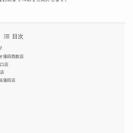
目次
？
オ蒲田西館店
東口店
田店
浜蒲田店