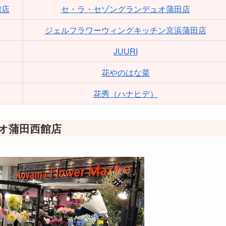
館店
セ・ラ・セゾングランデュオ蒲田店
ジェルフラワーウィングキッチン京浜蒲田店
JUURI
花やのはな菜
花秀（ハナヒデ）
オ蒲田西館店