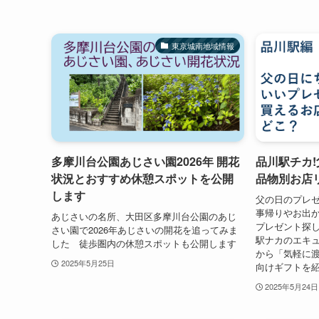
東京城南地域情報
多摩川台公園あじさい園2026年 開花
品川駅チカ!
状況とおすすめ休憩スポットを公開
品物別お店
します
父の日のプレゼ
事帰りやお出
あじさいの名所、大田区多摩川台公園のあじ
プレゼント探し
さい園で2026年あじさいの開花を追ってみま
駅ナカのエキ
した 徒歩圏内の休憩スポットも公開します
から「気軽に
2025年5月25日
向けギフトを
2025年5月24日