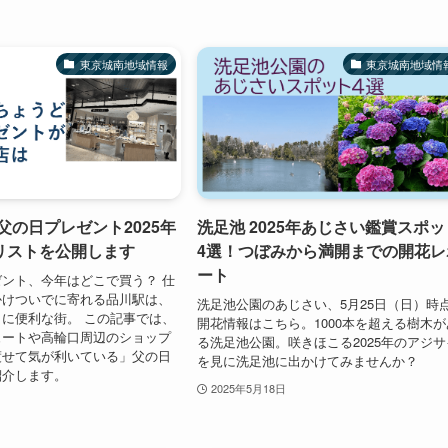
東京城南地域情報
東京城南地域情
父の日プレゼント2025年
洗足池 2025年あじさい鑑賞スポッ
リストを公開します
4選！つぼみから満開までの開花レ
ート
ント、今年はどこで買う？ 仕
かけついでに寄れる品川駅は、
洗足池公園のあじさい、5月25日（日）時
に便利な街。 この記事では、
開花情報はこちら。1000本を超える樹木が
ュートや高輪口周辺のショップ
る洗足池公園。咲きほこる2025年のアジサ
渡せて気が利いている」父の日
を見に洗足池に出かけてみませんか？
紹介します。
2025年5月18日