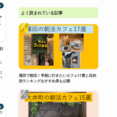
区
よく読まれている記事
お
ん
仕
蒲田で朝活！早朝に行きたいカフェ17選と目的
れ
別ランキングおすすめ席も公開
報