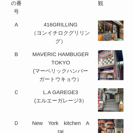
の番
観
号
A
416GRILLING
（ヨンイチロクグリリン
グ）
B
MAVERIC HAMBUGER
TOKYO
(マーベリックハンバー
ガートウキョウ）
Ｃ
L.A GAREGE3
(エルエーガレージ3）
Ｄ
New York kitchen A
rai