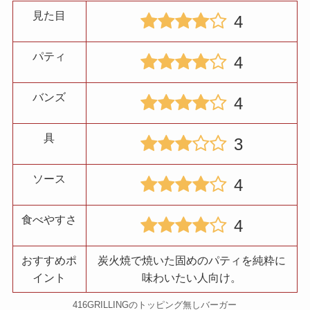
見た目
4
パティ
4
バンズ
4
具
3
ソース
4
食べやすさ
4
おすすめポ
炭火焼で焼いた固めのパティを純粋に
イント
味わいたい人向け。
416GRILLINGのトッピング無しバーガー