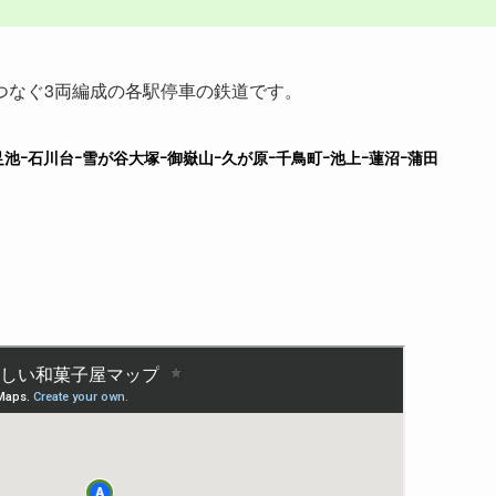
つなぐ3両編成の各駅停車の鉄道です。
池ｰ石川台ｰ雪が谷大塚ｰ御嶽山ｰ久が原ｰ千鳥町ｰ池上ｰ蓮沼ｰ蒲田