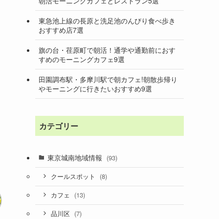
朝活モーニングカフェとレストラン5選
東急池上線の長原と洗足池のんびり食べ歩き
おすすめ店7選
旗の台・荏原町で朝活！通学や通勤前におす
すめのモーニングカフェ9選
田園調布駅・多摩川駅で朝カフェ!朝散歩帰り
やモーニングに行きたいおすすめ9選
カテゴリー
東京城南地域情報
(93)
(8)
クールスポット
(13)
カフェ
(7)
品川区