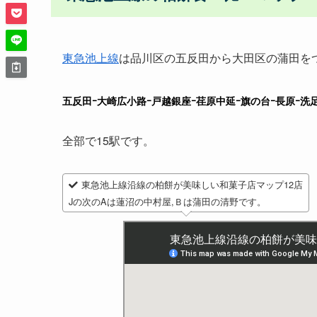
東急池上線
は品川区の五反田から大田区の蒲田を
五反田ｰ大崎広小路ｰ戸越銀座ｰ荏原中延ｰ旗の台ｰ長原ｰ洗足
全部で15駅です。
東急池上線沿線の柏餅が美味しい和菓子店マップ12店
Jの次のAは蓮沼の中村屋,Ｂは蒲田の清野です。