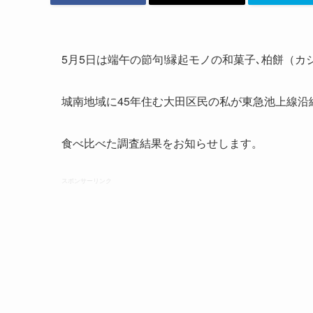
5月5日は端午の節句!縁起モノの和菓子､柏餅（
城南地域に45年住む大田区民の私が東急池上線沿
食べ比べた調査結果をお知らせします。
スポンサーリンク